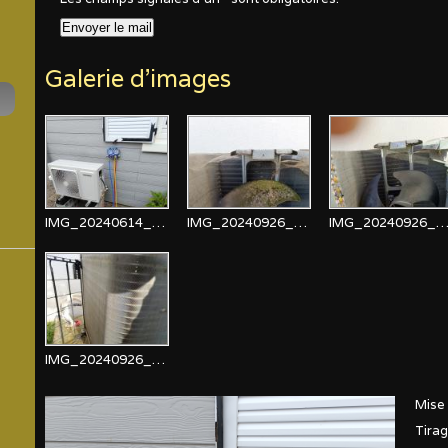
Galerie d'images
IMG_20240614_114400
IMG_20240926_084725
IMG_20240926_0933
IMG_20240926_093340
Mise 
Tirag