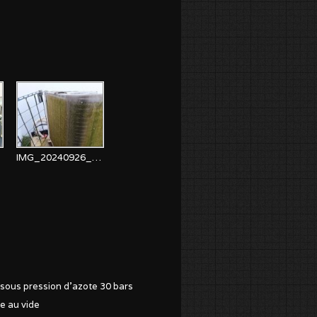
45
IMG_20240926_084732
sous pression d'azote 30 bars
e au vide